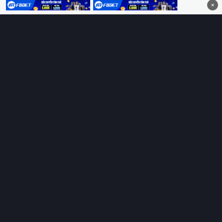
HD 4K Vietsub, thuyết minh, lồng tiếng. Cập nhật nhanh 24/7,
×
không quảng cáo.
HỆ SINH THÁI
Thungphim
ĐANG XEM
RoPhim
PhimMoi
MotPhim
MotChill
GhienPhim
HỖ TRỢ