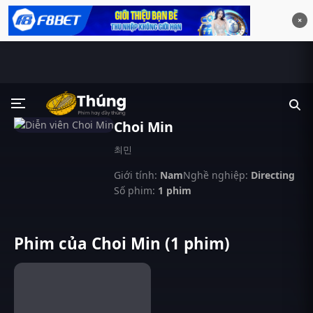
×
Choi Min
최민
Giới tính:
Nam
Nghề nghiệp:
Directing
Số phim:
1 phim
Phim của Choi Min (1 phim)