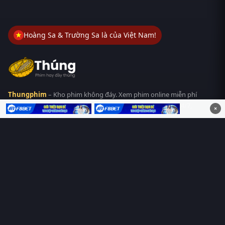
Hoàng Sa & Trường Sa là của Việt Nam!
Thungphim
– Kho phim không đáy. Xem phim online miễn phí
HD 4K Vietsub, thuyết minh, lồng tiếng. Cập nhật nhanh 24/7,
×
không quảng cáo.
HỆ SINH THÁI
Thungphim
ĐANG XEM
RoPhim