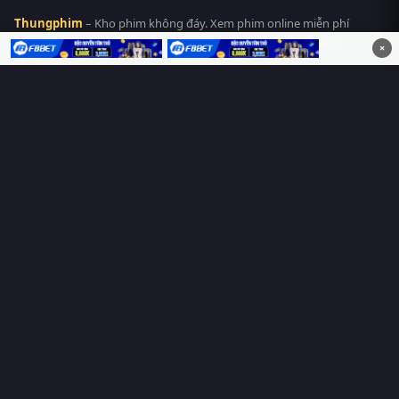
Thungphim
– Kho phim không đáy. Xem phim online miễn phí
HD 4K Vietsub, thuyết minh, lồng tiếng. Cập nhật nhanh 24/7,
×
không quảng cáo.
HỆ SINH THÁI
Thungphim
ĐANG XEM
RoPhim
PhimMoi
MotPhim
MotChill
GhienPhim