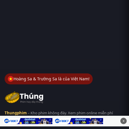
Hoàng Sa & Trường Sa là của Việt Nam!
Thungphim
– Kho phim không đáy. Xem phim online miễn phí
HD 4K Vietsub, thuyết minh, lồng tiếng. Cập nhật nhanh 24/7,
×
không quảng cáo.