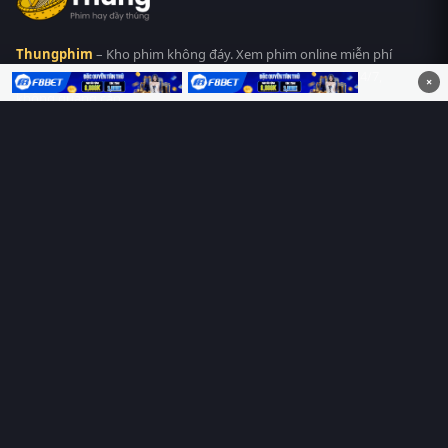
Thungphim
– Kho phim không đáy. Xem phim online miễn phí
HD 4K Vietsub, thuyết minh, lồng tiếng. Cập nhật nhanh 24/7,
×
không quảng cáo.
HỆ SINH THÁI
Thungphim
ĐANG XEM
RoPhim
PhimMoi
MotPhim
MotChill