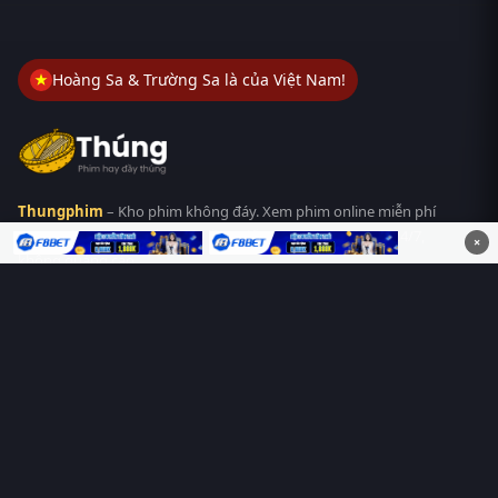
Hoàng Sa & Trường Sa là của Việt Nam!
Thungphim
– Kho phim không đáy. Xem phim online miễn phí
HD 4K Vietsub, thuyết minh, lồng tiếng. Cập nhật nhanh 24/7,
×
không quảng cáo.
HỆ SINH THÁI
Thungphim
ĐANG XEM
RoPhim