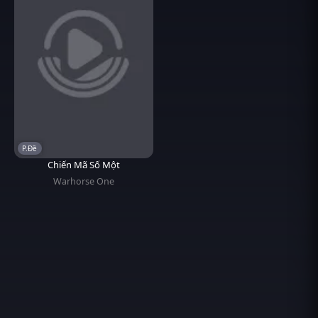
P.Đề
Chiến Mã Số Một
Warhorse One