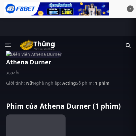
×
Athena Durner
آتنا دورنر
Giới tính:
Nữ
Nghề nghiệp:
Acting
Số phim:
1 phim
Phim của Athena Durner (1 phim)