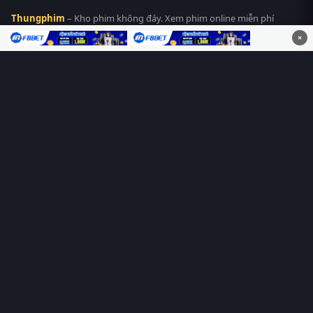
Thungphim
– Kho phim không đáy. Xem phim online miễn phí
HD 4K Vietsub, thuyết minh, lồng tiếng. Cập nhật nhanh 24/7,
×
không quảng cáo.
HỆ SINH THÁI
Thungphim
ĐANG XEM
RoPhim
PhimMoi
MotPhim
MotChill
GhienPhim