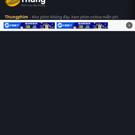
Thungphim
– Kho phim không đáy. Xem phim online miễn phí
HD 4K Vietsub, thuyết minh, lồng tiếng. Cập nhật nhanh 24/7,
×
không quảng cáo.
HỆ SINH THÁI
Thungphim
ĐANG XEM
RoPhim
PhimMoi
MotPhim
MotChill