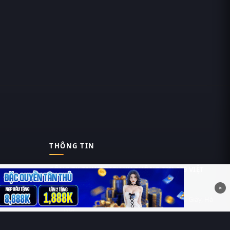
THÔNG TIN
CÔNG TY TNHH DỊCH VỤ THÔNG TIN 369 VIỆT
NAM
×
Tầng 6, Tòa nhà Việt Á, Số 9 Duy Tân, Cầu Giấy, Hà
Nội
MST: 0111055981