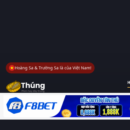
Hoàng Sa & Trường Sa là của Việt Nam!
H
Thungphim
– Kho phim không đáy. Xem phim online miễn phí
HD 4K Vietsub, thuyết minh, lồng tiếng. Cập nhật nhanh 24/7,
không quảng cáo.