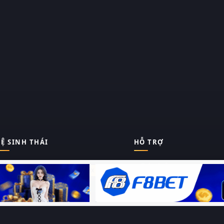
Ệ SINH THÁI
HỖ TRỢ
Giới thiệu
Thungphim
ĐANG XEM
Liên hệ
Hỏi – Đáp
RoPhim
Chính sách bảo mật
Điều khoản sử dụng
PhimMoi
Sitemap