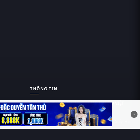
THÔNG TIN
CÔNG TY TNHH DỊCH VỤ THÔNG TIN 369 VIỆT
NAM
×
Tầng 6, Tòa nhà Việt Á, Số 9 Duy Tân, Cầu Giấy, Hà
Nội
MST: 0111055981