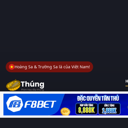
Hoàng Sa & Trường Sa là của Việt Nam!
H
Thungphim
– Kho phim không đáy. Xem phim online miễn phí
HD 4K Vietsub, thuyết minh, lồng tiếng. Cập nhật nhanh 24/7,
không quảng cáo.