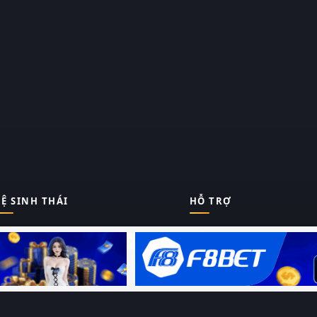
Ệ SINH THÁI
HỖ TRỢ
Giới thiệu
Thungphim
ĐANG XEM
Liên hệ
Hỏi – Đáp
RoPhim
Chính sách bảo mật
Điều khoản sử dụng
PhimMoi
Sitemap