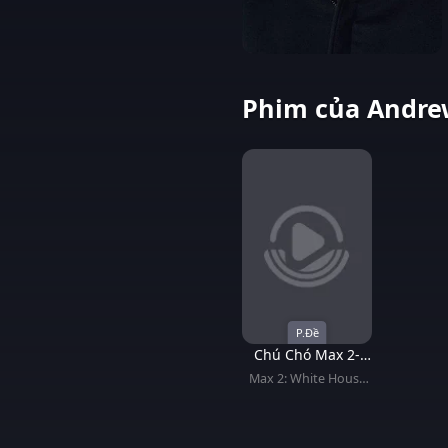
Phim của Andre
P.Đề
Chú Chó Max 2-
Người Hùng Nhà
Max 2: White House
Trắng
Hero