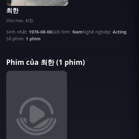
최한
Choi Han, 최한
Sinh nhật:
1976-08-08
Giới tính:
Nam
Nghề nghiệp:
Acting
Số phim:
1 phim
Phim của 최한 (1 phim)