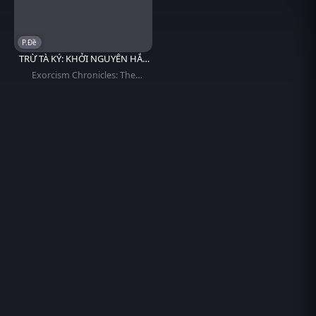
P.Đề
TRỪ TÀ KÝ: KHỞI NGUYÊN HẮC
ÁM
Exorcism Chronicles: The
Beginning