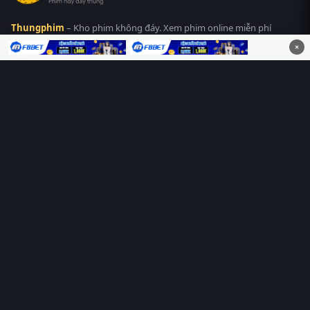
Thungphim
– Kho phim không đáy. Xem phim online miễn phí
HD 4K Vietsub, thuyết minh, lồng tiếng. Cập nhật nhanh 24/7,
×
không quảng cáo.
HỆ SINH THÁI
Thungphim
ĐANG XEM
RoPhim
PhimMoi
MotPhim
MotChill
GhienPhim