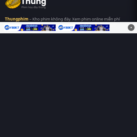
Thungphim
– Kho phim không đáy. Xem phim online miễn phí
HD 4K Vietsub, thuyết minh, lồng tiếng. Cập nhật nhanh 24/7,
×
không quảng cáo.
HỆ SINH THÁI
Thungphim
ĐANG XEM
RoPhim
PhimMoi
MotPhim
MotChill