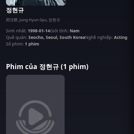
정현규
郑泫揆, Jung Hyun Gyu, 정현규
Sinh nhật:
1998-01-14
Giới tính:
Nam
Quê quán:
Seocho, Seoul, South Korea
Nghề nghiệp:
Acting
Số phim:
1 phim
Phim của 정현규 (1 phim)