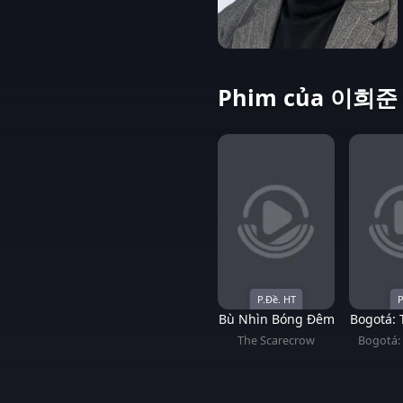
Phim của 이희준 
P.Đề. HT
P
Bù Nhìn Bóng Đêm
Bogotá:
của nhữ
The Scarecrow
Bogotá: 
L