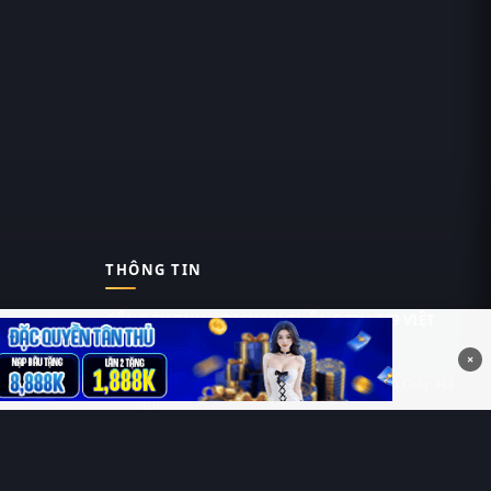
THÔNG TIN
CÔNG TY TNHH DỊCH VỤ THÔNG TIN 369 VIỆT
NAM
×
Tầng 6, Tòa nhà Việt Á, Số 9 Duy Tân, Cầu Giấy, Hà
Nội
MST: 0111055981
Nguyễn Hữu Thái Hùng