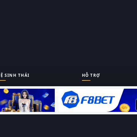
Ệ SINH THÁI
HỖ TRỢ
Giới thiệu
Thungphim
ĐANG XEM
Liên hệ
Hỏi – Đáp
RoPhim
Chính sách bảo mật
Điều khoản sử dụng
PhimMoi
Sitemap
MotPhim