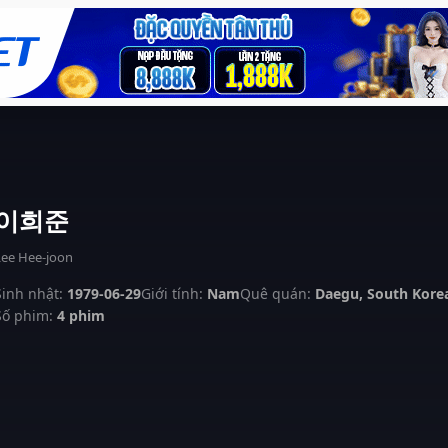
이희준
Lee Hee-joon
Sinh nhật:
1979-06-29
Giới tính:
Nam
Quê quán:
Daegu, South Kore
Số phim:
4 phim