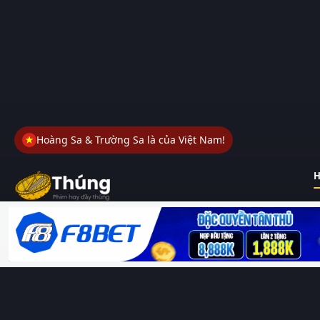
Hoàng Sa & Trường Sa là của Việt Nam!
H
Thungphim
– Kho phim không đáy. Xem phim online miễn phí
HD 4K Vietsub, thuyết minh, lồng tiếng. Cập nhật nhanh 24/7,
không quảng cáo.