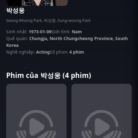
박성웅
Seong-Woong Park, 박성웅, Sung-woong Park
Sinh nhật:
1973-01-09
Giới tính:
Nam
Quê quán:
Chungju, North Chungcheong Province, South
Korea
Nghề nghiệp:
Acting
Số phim:
4 phim
Phim của 박성웅 (4 phim)