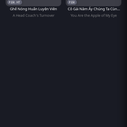
P.Đề. HT
P.Đề
Ghế Nóng Huấn Luyện Viên
Cô Gái Năm Ấy Chúng Ta Cùng
Theo Đuổi
A Head Coach's Turnover
You Are the Apple of My Eye