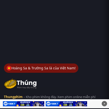
Hoàng Sa & Trường Sa là của Việt Nam!
Thungphim
– Kho phim không đáy. Xem phim online miễn phí
HD 4K Vietsub, thuyết minh, lồng tiếng. Cập nhật nhanh 24/7,
×
không quảng cáo.