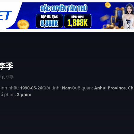
李季
i Ji, 李季
Sinh nhật:
1990-05-26
Giới tính:
Nam
Quê quán:
Anhui Province, Ch
Số phim:
2 phim