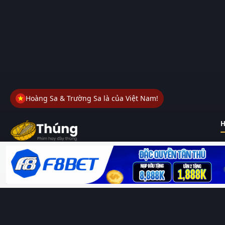
Hoàng Sa & Trường Sa là của Việt Nam!
H
Thungphim
– Kho phim không đáy. Xem phim online miễn phí
HD 4K Vietsub, thuyết minh, lồng tiếng. Cập nhật nhanh 24/7,
không quảng cáo.