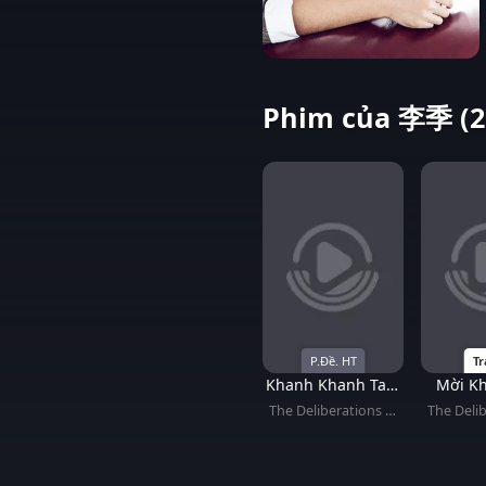
Phim của 李季 (2
P.Đề. HT
Tr
Khanh Khanh Tam
Mời K
Tư
Lòng (T
The Deliberations of
The Delib
Nhập
Love
L