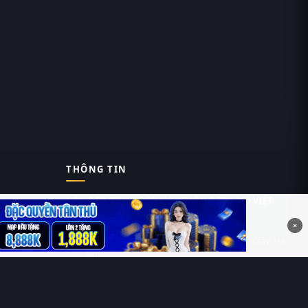
THÔNG TIN
CÔNG TY TNHH DỊCH VỤ THÔNG TIN 369 VIỆT
NAM
×
Tầng 6, Tòa nhà Việt Á, Số 9 Duy Tân, Cầu Giấy, Hà
Nội
MST: 0111055981
Nguyễn Hữu Thái Hùng