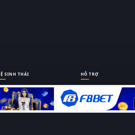
Ệ SINH THÁI
HỖ TRỢ
Giới thiệu
Thungphim
ĐANG XEM
Liên hệ
Hỏi – Đáp
RoPhim
Chính sách bảo mật
Điều khoản sử dụng
PhimMoi
Sitemap
MotPhim