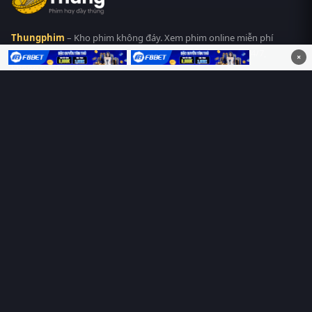
Thungphim
– Kho phim không đáy. Xem phim online miễn phí
HD 4K Vietsub, thuyết minh, lồng tiếng. Cập nhật nhanh 24/7,
×
không quảng cáo.
HỆ SINH THÁI
Thungphim
ĐANG XEM
RoPhim
PhimMoi
MotPhim
MotChill