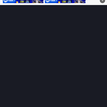
×
Thungphim
– Kho phim không đáy. Xem phim online miễn phí
HD 4K Vietsub, thuyết minh, lồng tiếng. Cập nhật nhanh 24/7,
không quảng cáo.
HỆ SINH THÁI
Thungphim
ĐANG XEM
RoPhim
PhimMoi
MotPhim
MotChill
GhienPhim