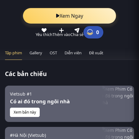
Xem Ngay
0
Yêu thích
Thêm vào
Chia sẻ
Tập phim
Gallery
OST
Diễn viên
Đề xuất
Các bản chiếu
Vietsub #1
Có ai đó trong ngôi nhà
Xem bản này
#Hà Nội (Vietsub)