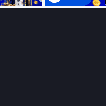
Ệ SINH THÁI
HỖ TRỢ
Giới thiệu
Thungphim
ĐANG XEM
Liên hệ
Hỏi – Đáp
RoPhim