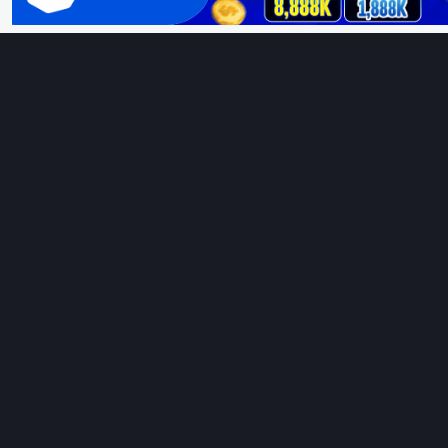
Hoàng Sa & Trường Sa là của Việt Nam!
H
Thungphim
– Kho phim không đáy. Xem phim online miễn phí
HD 4K Vietsub, thuyết minh, lồng tiếng. Cập nhật nhanh 24/7,