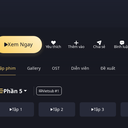
Xem Ngay
Yêu thích
Thêm vào
Chia sẻ
Bình lu
ập phim
Gallery
OST
Diễn viên
Đề xuất
Phần 5
Vietsub #1
Tập 1
Tập 2
Tập 3