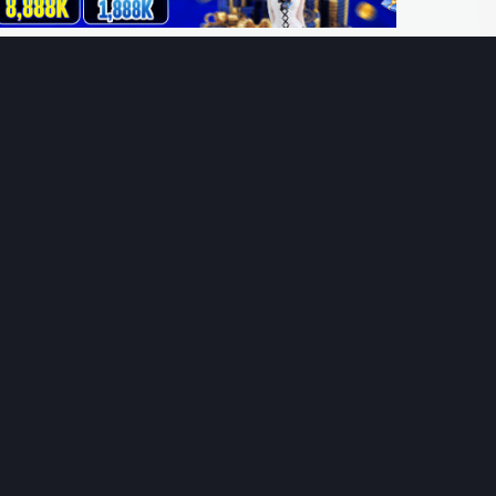
THÔNG TIN
CÔNG TY TNHH DỊCH VỤ THÔNG TIN 369 VIỆT
NAM
Tầng 6, Tòa nhà Việt Á, Số 9 Duy Tân, Cầu Giấy, Hà