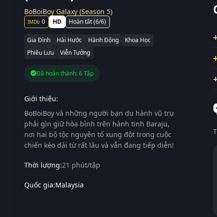
BoBoiBoy Galaxy (Season 5)
0
HD
Hoàn tất (6/6)
Gia Đình
Hài Hước
Hành Động
Khoa Học
Phiêu Lưu
Viễn Tưởng
Đã hoàn thành: 6 Tập
Giới thiệu:
BoBoiBoy và những người bạn du hành vũ trụ
phải gìn giữ hòa bình trên hành tinh Baraju,
T
nơi hai bộ tộc nguyên tố xung đột trong cuộc
chiến kéo dài từ rất lâu và vẫn đang tiếp diễn!
Thời lượng:
21 phút/tập
Quốc gia:
Malaysia