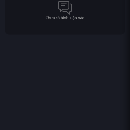
Chưa có bình luận nào