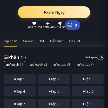
Xem Ngay
0
Yêu thích
Thêm vào
Chia sẻ
Tập phim
Gallery
OST
Diễn viên
Đề xuất
Phần 1
Rút gọn
Vietsub #1
Vietsub #2
Vietsub #3
Vietsub #4
Tập 1
Tập 2
Tập 3
Tập 4
Tập 5
Tập 6
Tập 7
Tập 8
Tập 9